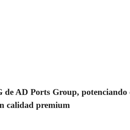
PREMIUM
 de Noticias
>
GENMA asegura pedido de 8 RTG de AD Ports Group, pote
premium
de AD Ports Group, potenciando e
con calidad premium