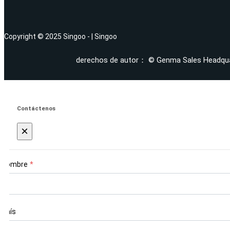
Copyright © 2025 Singoo - | Singoo
derechos de autor： © Genma Sales Headqu
Contáctenos
×
Nombre
*
País