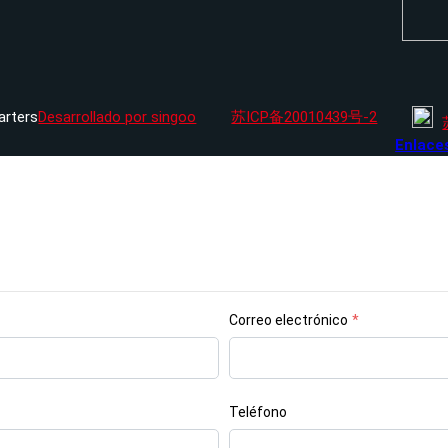
arters
Desarrollado por singoo
苏ICP备20010439号-2
Enlac
Correo electrónico
*
Teléfono