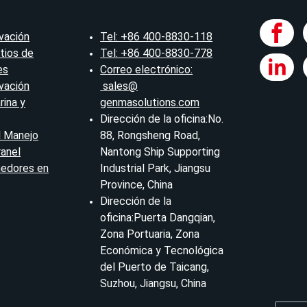
vación
Tel: +86 400-8830-118
tios de
Tel: +86 400-8830-778
es
Correo electrónico:
vación
sales@
rina y
genmasolutions.com
Dirección de la oficina:No.
l Manejo
88, Rongsheng Road,
ranel
Nantong Ship Supporting
nedores en
Industrial Park, Jiangsu
Province, China
Dirección de la
oficina:Puerta Dangqian,
Zona Portuaria, Zona
Económica y Tecnológica
del Puerto de Taicang,
Suzhou, Jiangsu, China