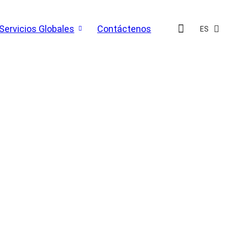
Servicios Globales
Contáctenos
ES
S GROUP, POTENCIANDO
S EAU CON CALIDAD