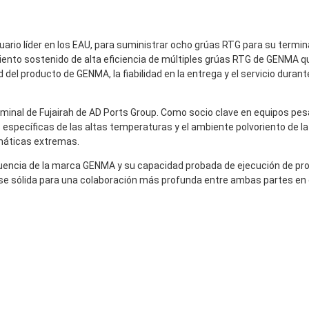
rio líder en los EAU, para suministrar ocho grúas RTG para su terminal
miento sostenido de alta eficiencia de múltiples grúas RTG de GENMA 
 del producto de GENMA, la fiabilidad en la entrega y el servicio durante
erminal de Fujairah de AD Ports Group. Como socio clave en equipos p
specíficas de las altas temperaturas y el ambiente polvoriento de la 
limáticas extremas.
fluencia de la marca GENMA y su capacidad probada de ejecución de pr
se sólida para una colaboración más profunda entre ambas partes en 