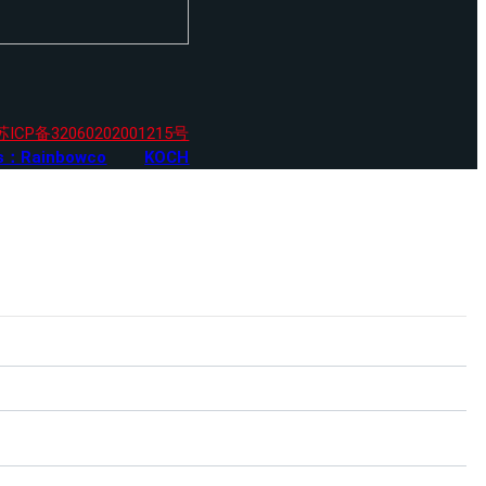
苏ICP备32060202001215号
es：Rainbowco
KOCH