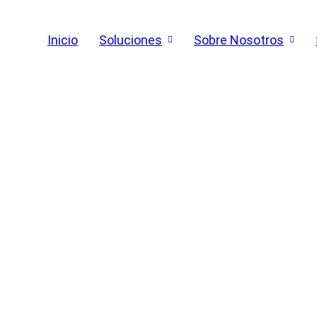
Inicio
Soluciones
Sobre Nosotros
O DE 8 RTG DE AD PORT
ICO ESTRATÉGICO DE LO