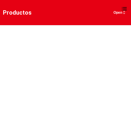
ES
Productos
GRÚA PÓRTICO DE PLUMA
ÚNICA
Hogar
>
Productos
>
Soluciones de elevación para
astillero/patio de materiales/taller
>
Grúa pórtico de
pluma única