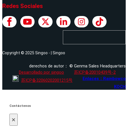
Redes Sociales
Copyright © 2025 Singoo - | Singoo
derechos de autor： © Genma Sales Headquarters
Desarrollado por singoo
苏ICP备20010439号-2
Enlaces：Rainbowco
苏ICP备32060202001215号
KOCH
Contáctenos
×