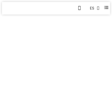
ES
¡TOC AMERICAS 2025 ESTÁ
A LA VUELTA DE LA
ESQUINA!
Hogar
>
Blog
>
Sobre Nosotros
>
Centro de
Medios
>
Centro de Noticias
>
¡TOC Americas 2025 está
a la vuelta de la esquina!