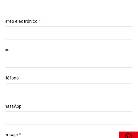
Correo electrónico
*
País
Teléfono
WhatsApp
Mensaje
*