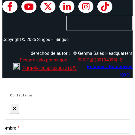
Copyright © 2025 Singoo - | Singoo
derechos de autor： © Genma Sales Headquarters
Desarrollado por singoo
苏ICP备20010439号-2
Enlaces：Rainbowco
苏ICP备32060202001215号
KOCH
Contáctenos
×
Nombre
*